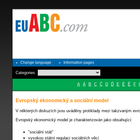
Change language
Information pages
Categories
A
Á
B
C
Č
D
Ď
E
É
Ě
F
Evropský ekonomický a sociální model
V některých diskuzích jsou uváděny protiklady mezi takzvaným 
Evropský ekonomický model je charakterizován jako obsahující:
"sociální stát"
vysokou státní regulaci sociálních věcí